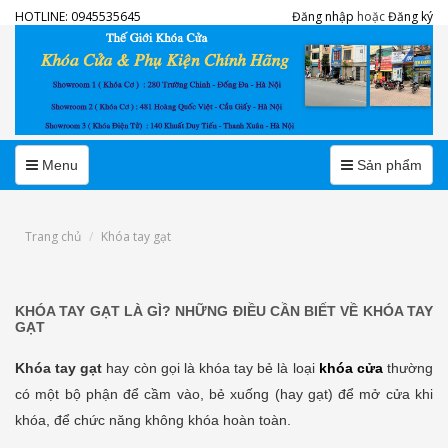
HOTLINE:
0945535645
Đăng nhập
hoặc
Đăng ký
Menu
Menu
Menu
Sản phẩm
Trang chủ
Khóa tay gạt
KHÓA TAY GẠT LÀ GÌ? NHỮNG ĐIỀU CẦN BIẾT VỀ KHÓA TAY
GẠT
Khóa tay gạt
hay còn gọi là khóa tay bẻ là loại
khóa cửa
thường
có một bộ phận để cầm vào, bẻ xuống (hay gạt) để mở cửa khi
khóa, để chức năng không khóa hoàn toàn.