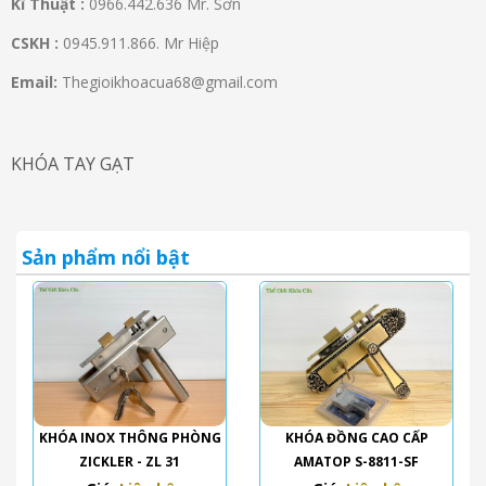
Kĩ Thuật :
0966.442.636 Mr. Sơn
CSKH :
0945.911.866. Mr Hiệp
Email:
Thegioikhoacua68@gmail.com
KHÓA TAY GẠT
Sản phẩm nổi bật
KHÓA INOX THÔNG PHÒNG
KHÓA ĐỒNG CAO CẤP
ZICKLER - ZL 31
AMATOP S-8811-SF