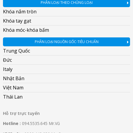
PHÂN LOẠI THEO CHỦNG LOẠI
Khóa nắm tròn
Khóa tay gạt
Khóa móc-khóa bấm
PHÂN LOẠI NGUỒN GỐC-TIÊU CHUẨN
Trung Quốc
Đức
Italy
Nhật Bản
Việt Nam
Thái Lan
Hỗ trợ trực tuyến
Hotline :
094.5535.645 Mr.Vũ