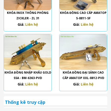
KHÓA INOX THÔNG PHÒNG
KHÓA ĐỒNG CAO CẤP AMATOP
ZICKLER - ZL 31
S-8811-SF
Giá:
Liên hệ
Giá:
Liên hệ
KHÓA ĐỒNG NHẬP KHẨU GOLD
KHÓA ĐỒNG ĐẠI SẢNH CAO
SSA - BM-6363-PVD
CẤP AMATOP XXL-8812-PVD
Giá:
Liên hệ
Giá:
Liên hệ
Thống kê truy cập