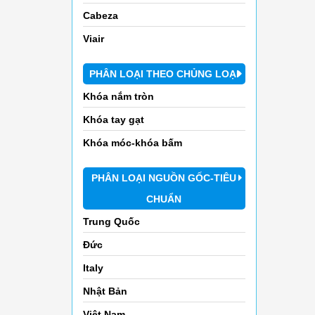
Cabeza
Viair
PHÂN LOẠI THEO CHỦNG LOẠI
Khóa nắm tròn
Khóa tay gạt
Khóa móc-khóa bấm
PHÂN LOẠI NGUỒN GỐC-TIÊU
CHUẨN
Trung Quốc
Đức
Italy
Nhật Bản
Việt Nam