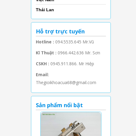
Thái Lan
Hỗ trợ trực tuyến
Hotline :
094.5535.645 Mr.Vũ
Kĩ Thuật :
0966.442.636 Mr. Sơn
CSKH :
0945.911.866. Mr Hiệp
Email:
Thegioikhoacua68@gmail.com
Sản phẩm nổi bật