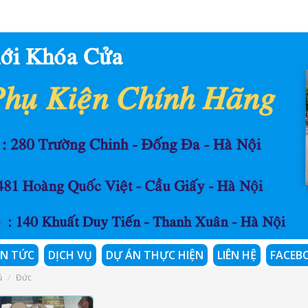
IN TỨC
DỊCH VỤ
DỰ ÁN THỰC HIỆN
LIÊN HỆ
FACEB
ủ
Đức