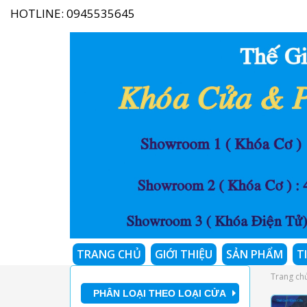
HOTLINE:
0945535645
TRANG CHỦ
GIỚI THIỆU
SẢN PHẨM
T
Trang ch
PHÂN LOẠI THEO LOẠI CỬA