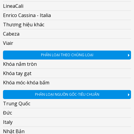
LineaCali
Enrico Cassina - Italia
Thương hiệu khác
Cabeza
Viair
PHÂN LOẠI THEO CHỦNG LOẠI
Khóa nắm tròn
Khóa tay gạt
Khóa móc-khóa bấm
PHÂN LOẠI NGUỒN GỐC-TIÊU CHUẨN
Trung Quốc
Đức
Italy
Nhật Bản