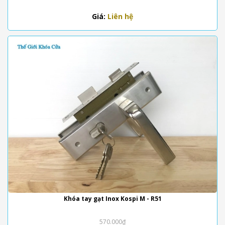
Giá:
Liên hệ
Khóa tay gạt Inox Kospi M - R51
570.000₫