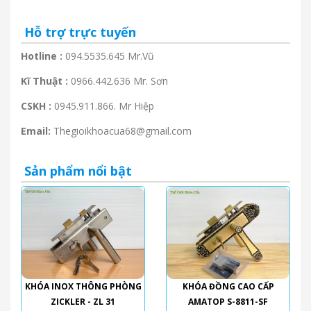
Hỗ trợ trực tuyến
Hotline :
094.5535.645 Mr.Vũ
Kĩ Thuật :
0966.442.636 Mr. Sơn
CSKH :
0945.911.866. Mr Hiệp
Email:
Thegioikhoacua68@gmail.com
Sản phẩm nổi bật
KHÓA INOX THÔNG PHÒNG
KHÓA ĐỒNG CAO CẤP
ZICKLER - ZL 31
AMATOP S-8811-SF