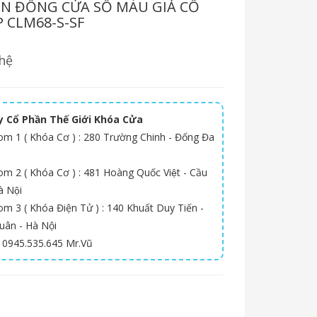
N ĐỒNG CỬA SỔ MÀU GIẢ CỔ
 CLM68-S-SF
hệ
 Cổ Phần Thế Giới Khóa Cửa
m 1 ( Khóa Cơ ) : 280 Trường Chinh - Đống Đa
 2 ( Khóa Cơ ) : 481 Hoàng Quốc Việt - Cầu
̀ Nội
m 3 ( Khóa Điện Tử ) : 140 Khuất Duy Tiến -
uân - Hà Nội
: 0945.535.645 Mr.Vũ