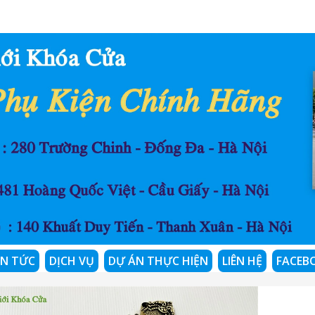
IN TỨC
DỊCH VỤ
DỰ ÁN THỰC HIỆN
LIÊN HỆ
FACEB