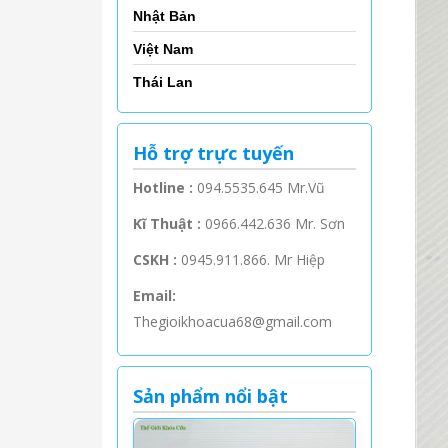
Nhật Bản
Việt Nam
Thái Lan
Hỗ trợ trực tuyến
Hotline :
094.5535.645 Mr.Vũ
Kĩ Thuật :
0966.442.636 Mr. Sơn
CSKH :
0945.911.866. Mr Hiệp
Email:
Thegioikhoacua68@gmail.com
Sản phẩm nổi bật