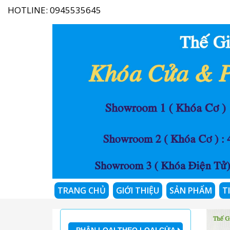
HOTLINE:
0945535645
TRANG CHỦ
GIỚI THIỆU
SẢN PHẨM
T
PHÂN LOẠI THEO LOẠI CỬA