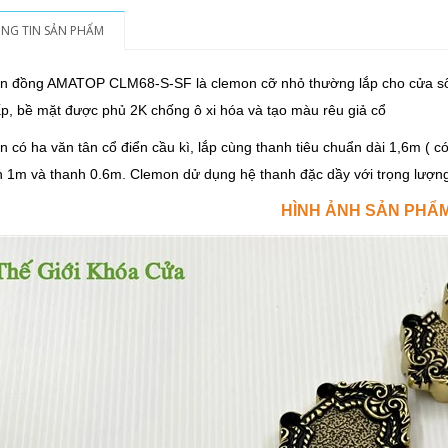
NG TIN SẢN PHẨM
n đồng AMATOP CLM68-S-SF là clemon cỡ nhỏ thường lắp cho cửa sổ
p, bề mặt được phủ 2K chống ô xi hóa và tạo màu rêu giả cổ
 có ha văn tân cổ điển cầu kì, lắp cùng thanh tiêu chuẩn dài 1,6m ( c
h 1m và thanh 0.6m. Clemon dử dụng hệ thanh đặc dầy với trọng lượng
HÌNH ẢNH SẢN PHẨ