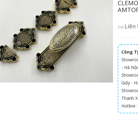
CLEMO
AMTOP
Liên 
Giá
Công Ty
Showroo
- Hà Nội
Showroom
Giấy - Ha
Showroo
Thanh X
Hotline 