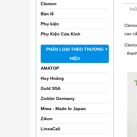
Clemon
THÔ
Bản lề
Phụ kiện
Clemo
cao cấ
Phụ Kiện Cửa Kính
Clemon
PHÂN LOẠI THEO THƯƠNG
: than
HIỆU
AMATOP
Huy Hoàng
Gold SSA
Zickler Germany
Miwa - Made In Japan
Zikon
LineaCali