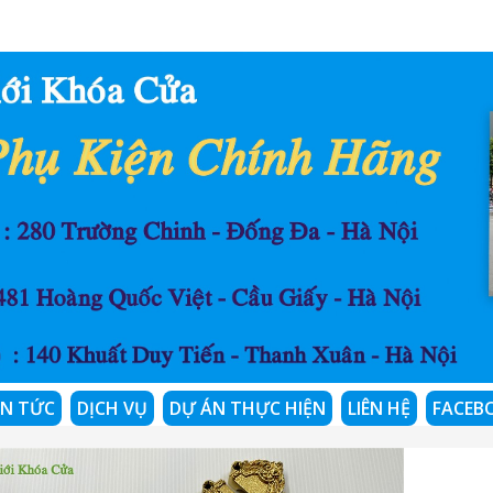
IN TỨC
DỊCH VỤ
DỰ ÁN THỰC HIỆN
LIÊN HỆ
FACEB