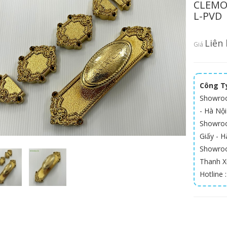
CLEMO
L-PVD
Liên 
Giá
Công Ty
Showroo
- Hà Nội
Showroom
Giấy - Ha
Showroo
Thanh X
Hotline 