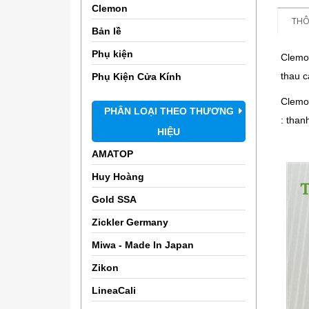
Clemon
THÔ
Bản lề
Phụ kiện
Clemo
thau 
Phụ Kiện Cửa Kính
Clemon
PHÂN LOẠI THEO THƯƠNG
: than
HIỆU
AMATOP
Huy Hoàng
Gold SSA
Zickler Germany
Miwa - Made In Japan
Zikon
LineaCali