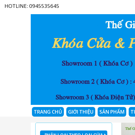
HOTLINE:
0945535645
TRANG CHỦ
GIỚI THIỆU
SẢN PHẨM
T
PHÂN LOẠI THEO LOẠI CỬA