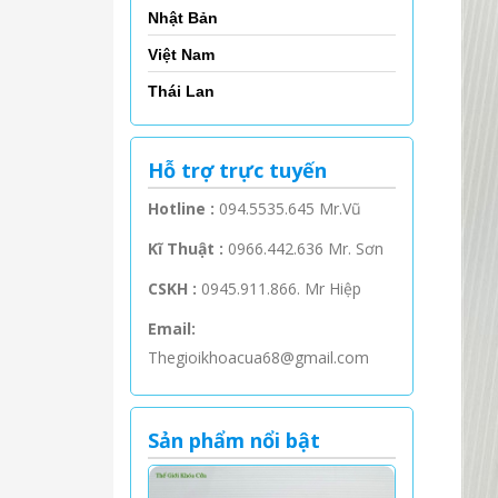
Nhật Bản
Việt Nam
Thái Lan
Hỗ trợ trực tuyến
Hotline :
094.5535.645 Mr.Vũ
Kĩ Thuật :
0966.442.636 Mr. Sơn
CSKH :
0945.911.866. Mr Hiệp
Email:
Thegioikhoacua68@gmail.com
Sản phẩm nổi bật