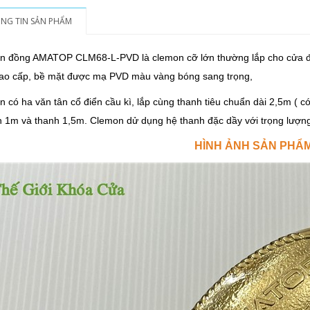
NG TIN SẢN PHẨM
n đồng AMATOP CLM68-L-PVD là clemon cỡ lớn thường lắp cho cửa đ
cao cấp, bề mặt được mạ PVD màu vàng bóng sang trọng,
 có ha văn tân cổ điển cầu kì, lắp cùng thanh tiêu chuẩn dài 2,5m ( c
h 1m và thanh 1,5m. Clemon dử dụng hệ thanh đặc dầy với trọng lượng
HÌNH ẢNH SẢN PHẨ