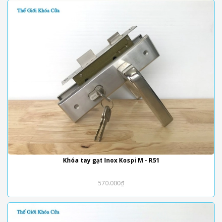
Khóa tay gạt Inox Kospi M - R51
570.000₫