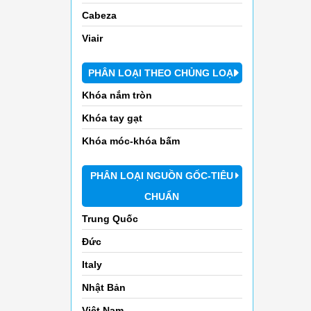
Cabeza
Viair
PHÂN LOẠI THEO CHỦNG LOẠI
Khóa nắm tròn
Khóa tay gạt
Khóa móc-khóa bấm
PHÂN LOẠI NGUỒN GỐC-TIÊU
CHUẨN
Trung Quốc
Đức
Italy
Nhật Bản
Việt Nam