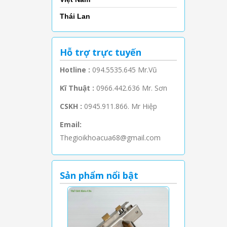
Thái Lan
Hỗ trợ trực tuyến
Hotline :
094.5535.645 Mr.Vũ
Kĩ Thuật :
0966.442.636 Mr. Sơn
CSKH :
0945.911.866. Mr Hiệp
Email:
Thegioikhoacua68@gmail.com
Sản phẩm nổi bật