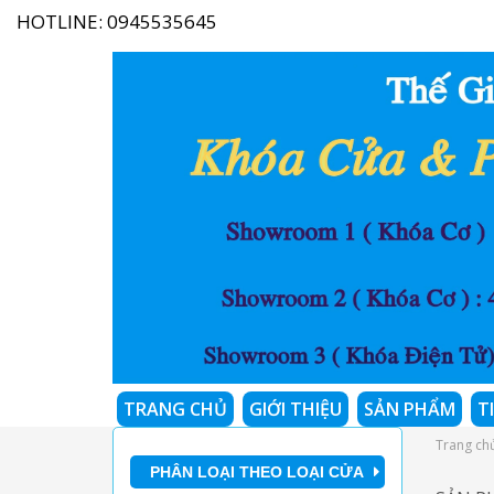
HOTLINE:
0945535645
TRANG CHỦ
GIỚI THIỆU
SẢN PHẨM
T
Trang ch
PHÂN LOẠI THEO LOẠI CỬA