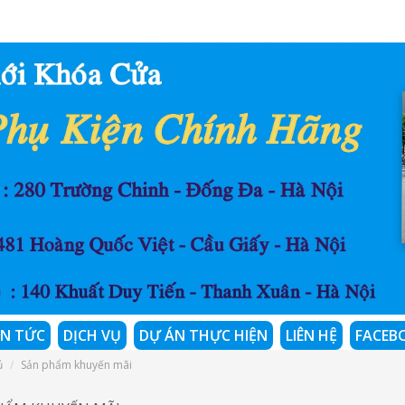
IN TỨC
DỊCH VỤ
DỰ ÁN THỰC HIỆN
LIÊN HỆ
FACEB
ủ
Sản phẩm khuyến mãi