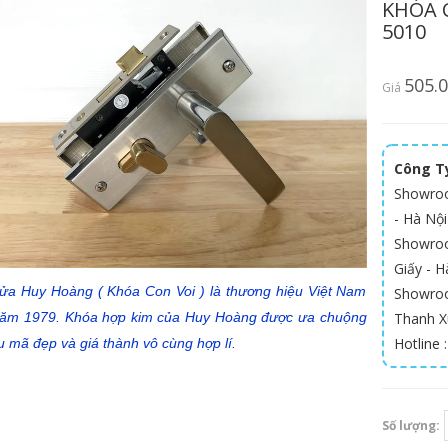
KHÓA 
5010
505.
Giá
Công Ty
Showroo
- Hà Nội
Showroom
Giấy - Ha
ửa Huy Hoàng ( Khóa Con Voi ) là thương hiệu Việt Nam
Showroo
Thanh X
năm 1979. Khóa hợp kim của Huy Hoàng được ưa chuộng
Hotline 
 mã đẹp và giá thành vô cùng hợp lí.
Số lượng: