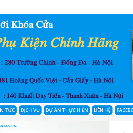
IN TỨC
DỊCH VỤ
DỰ ÁN THỰC HIỆN
LIÊN HỆ
FACEB