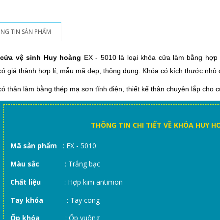
NG TIN SẢN PHẨM
cửa vệ sinh Huy hoàng
EX - 5010 là loại khóa cửa làm bằng hợp
ó giá thành hợp lí, mẫu mã đẹp, thông dụng. Khóa có kích thước nhỏ
ó thân làm bằng thép mạ sơn tĩnh điện, thiết kế thân chuyên lắp cho 
THÔNG TIN CHI TIẾT VỀ KHÓA HUY HO
Mã sản phẩm
: EX - 5010
Màu sắc
: Trắng bạc
Chất liệu
: Hợp kim antimon
Tay khóa
: Tay cong
Ốp khóa
: Ốp vuông