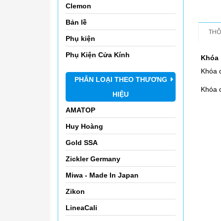
Clemon
Bản lề
THÔ
Phụ kiện
Phụ Kiện Cửa Kính
Khóa 
Khóa c
PHÂN LOẠI THEO THƯƠNG
Khóa c
HIỆU
AMATOP
Huy Hoàng
Gold SSA
Zickler Germany
Miwa - Made In Japan
Zikon
LineaCali