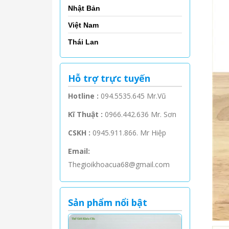
Nhật Bản
Việt Nam
Thái Lan
Hỗ trợ trực tuyến
Hotline :
094.5535.645 Mr.Vũ
Kĩ Thuật :
0966.442.636 Mr. Sơn
CSKH :
0945.911.866. Mr Hiệp
Email:
Thegioikhoacua68@gmail.com
Sản phẩm nổi bật