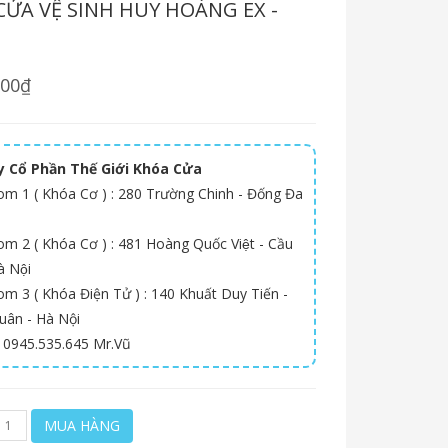
CỬA VỆ SINH HUY HOÀNG EX -
000₫
 Cổ Phần Thế Giới Khóa Cửa
m 1 ( Khóa Cơ ) : 280 Trường Chinh - Đống Đa
 2 ( Khóa Cơ ) : 481 Hoàng Quốc Việt - Cầu
̀ Nội
m 3 ( Khóa Điện Tử ) : 140 Khuất Duy Tiến -
uân - Hà Nội
: 0945.535.645 Mr.Vũ
MUA HÀNG