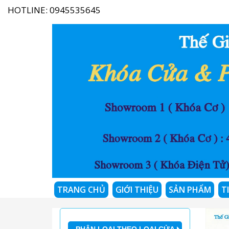
HOTLINE:
0945535645
TRANG CHỦ
GIỚI THIỆU
SẢN PHẨM
T
PHÂN LOẠI THEO LOẠI CỬA