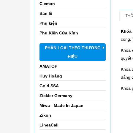
Clemon
Bản lề
THÔ
Phụ kiện
Khóa 
Phụ Kiện Cửa Kính
công. 
PHÂN LOẠI THEO THƯƠNG
Khóa 
HIỆU
quyết 
AMATOP
Khóa đ
Huy Hoàng
đẳng 
Gold SSA
Khóa p
Zickler Germany
Miwa - Made In Japan
Zikon
LineaCali