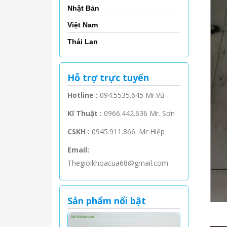
Nhật Bản
Việt Nam
Thái Lan
Hỗ trợ trực tuyến
Hotline :
094.5535.645 Mr.Vũ
Kĩ Thuật :
0966.442.636 Mr. Sơn
CSKH :
0945.911.866. Mr Hiệp
Email:
Thegioikhoacua68@gmail.com
Sản phẩm nổi bật