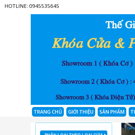
HOTLINE:
0945535645
TRANG CHỦ
GIỚI THIỆU
SẢN PHẨM
T
PHÂN LOẠI THEO LOẠI CỬA