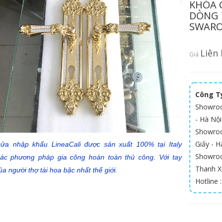
KHÓA 
DÒNG 
SWARO
Liên 
Giá
Công Ty
Showroo
- Hà Nội
Showroom
Giấy - Ha
ửa nhập khẩu LineaCali được sản xuất 100% tại Italy
Showroo
ác phương pháp gia công hoàn toàn thủ công. Với tay
Thanh X
a người thợ tài hoa bậc nhất thế giới.
Hotline 