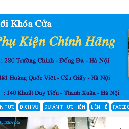
IN TỨC
DỊCH VỤ
DỰ ÁN THỰC HIỆN
LIÊN HỆ
FACEB