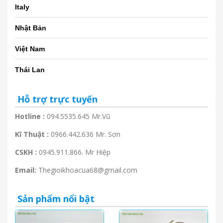
Italy
Nhật Bản
Việt Nam
Thái Lan
Hỗ trợ trực tuyến
Hotline :
094.5535.645 Mr.Vũ
Kĩ Thuật :
0966.442.636 Mr. Sơn
CSKH :
0945.911.866. Mr Hiệp
Email:
Thegioikhoacua68@gmail.com
Sản phẩm nổi bật