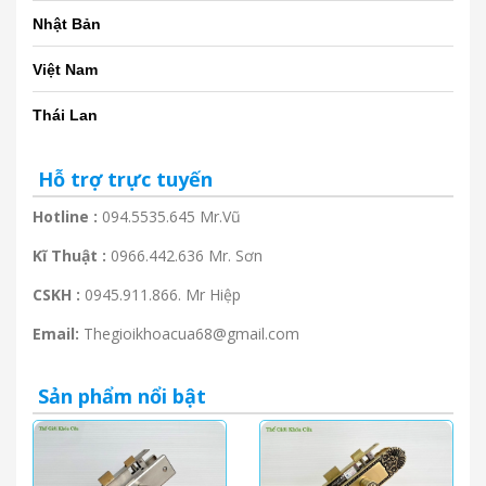
Nhật Bản
Việt Nam
Thái Lan
Hỗ trợ trực tuyến
Hotline :
094.5535.645 Mr.Vũ
Kĩ Thuật :
0966.442.636 Mr. Sơn
CSKH :
0945.911.866. Mr Hiệp
Email:
Thegioikhoacua68@gmail.com
Sản phẩm nổi bật