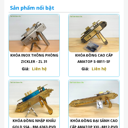
Sản phẩm nổi bật
KHÓA INOX THÔNG PHÒNG
KHÓA ĐỒNG CAO CẤP
ZICKLER - ZL 31
AMATOP S-8811-SF
Giá:
Liên hệ
Giá:
Liên hệ
KHÓA ĐỒNG NHẬP KHẨU
KHÓA ĐỒNG ĐẠI SẢNH CAO
GOLD SSA - BM-6363-PVD
CẤP AMATOP XXL-8812-PVD