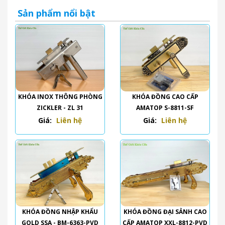
Sản phẩm nổi bật
KHÓA INOX THÔNG PHÒNG
KHÓA ĐỒNG CAO CẤP
ZICKLER - ZL 31
AMATOP S-8811-SF
Giá:
Liên hệ
Giá:
Liên hệ
KHÓA ĐỒNG NHẬP KHẨU
KHÓA ĐỒNG ĐẠI SẢNH CAO
GOLD SSA - BM-6363-PVD
CẤP AMATOP XXL-8812-PVD